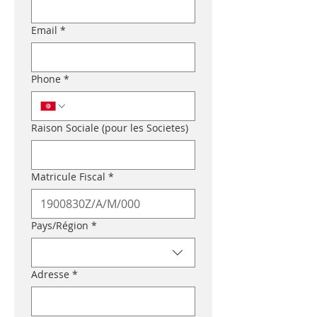
Email
*
Phone
*
Raison Sociale (pour les Societes)
Matricule Fiscal
*
Multi-line address
Pays/Région
*
Adresse
*