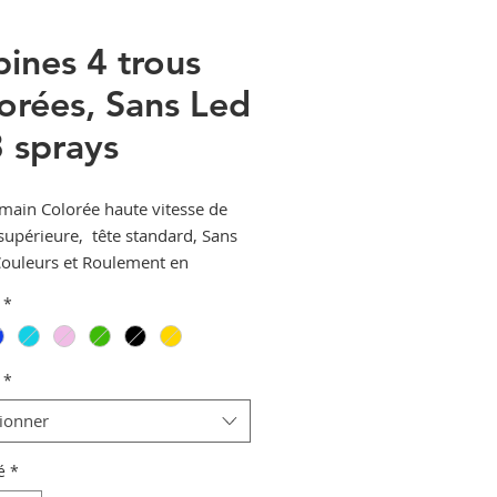
bines 4 trous
orées, Sans Led
3 sprays
 main Colorée haute vitesse de
 supérieure, tête standard, Sans
Couleurs et Roulement en
ue.
*
*
tionner
é
*