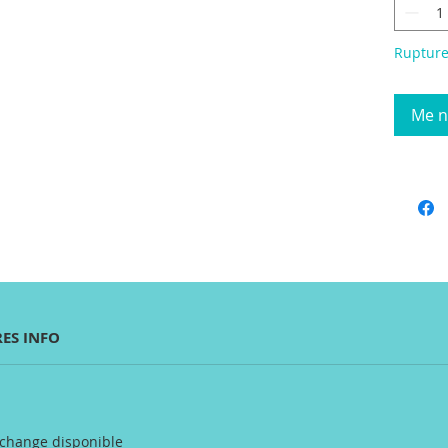
Rupture
Me no
ES INFO
echange disponible