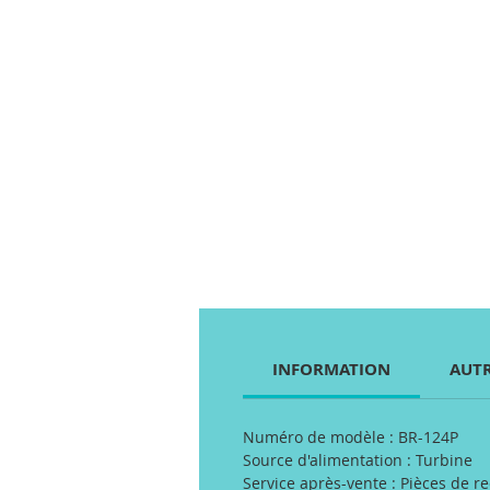
INFORMATION
AUTR
Numéro de modèle : BR-124P
Source d'alimentation : Turbine
Service après-vente : Pièces de r